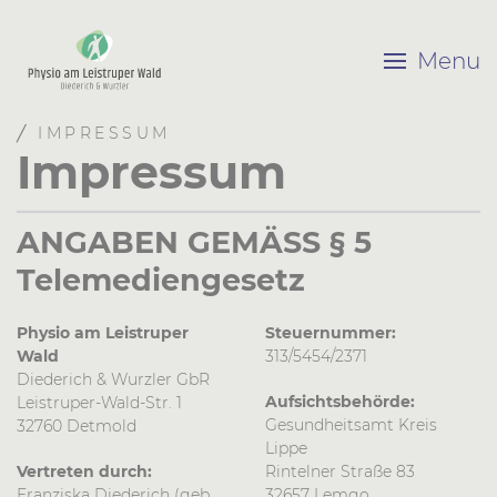
Menu
╱ IMPRESSUM
Impressum
ANGABEN GEMÄSS § 5
Telemediengesetz
Physio am Leistruper
Steuernummer:
Wald
313/5454/2371
Diederich & Wurzler GbR
Aufsichtsbehörde:
Leistruper-Wald-Str. 1
Gesundheitsamt Kreis
32760 Detmold
Lippe
Vertreten durch:
Rintelner Straße 83
Franziska Diederich (geb.
32657 Lemgo